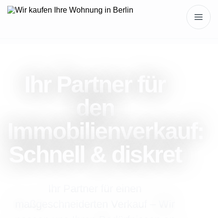
Ihr Partner für
den
Immobilienverkauf:
Schnell & diskret
Ihr Partner für einen
maßgeschneiderten Verkauf – Wir